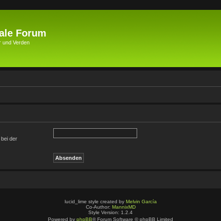
ale Forum
r und Verden
 bei der
lucid_lime style created by
Melvin García
Co-Author:
MannixMD
Style Version: 1.2.4
Powered by
phpBB
® Forum Software © phpBB Limited