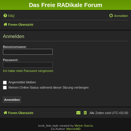
Das Freie RADikale Forum
FAQ
Anmelden
Foren-Übersicht
Anmelden
Benutzername:
Passwort:
Ich habe mein Passwort vergessen
Angemeldet bleiben
Meinen Online-Status während dieser Sitzung verbergen
Foren-Übersicht
Alle Zeiten sind
UTC+02:00
lucid_lime style created by
Melvin García
Co-Author:
MannixMD