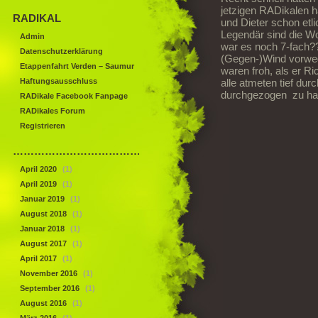
jetzigen RADikalen 
RADIKAL
und Dieter schon etl
Legendär sind die Wo
Admin
war es noch 7-fach?
Datenschutzerklärung
(Gegen-)Wind vorweg
Etappenfahrt Verden – Saumur
waren froh, als er 
Haftungsausschluss
alle atmeten tief du
durchgezogen zu ha
RADikale Facebook Fanpage
RADikales Forum
Registrieren
……………………………………
April 2020
(1)
April 2019
(1)
Januar 2019
(1)
August 2018
(1)
Januar 2018
(1)
August 2017
(1)
April 2017
(1)
November 2016
(1)
September 2016
(1)
August 2016
(1)