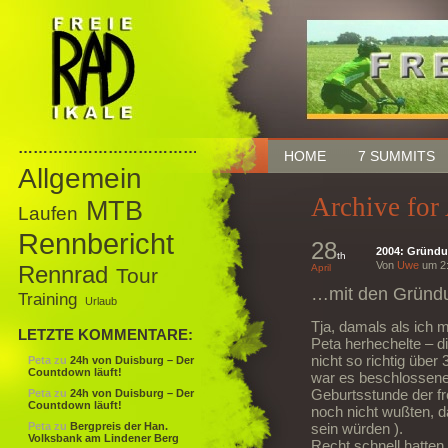
……………………………………
HOME
7 SUMMITS
Allgemein
Archive for
MTB
Laufen
Rennbericht
28
2004: Gründu
th
Von
Uwe
um 2:
Rennrad
April
Tour
…mit den Gründun
Training
Urlaub
Tja, damals als ich 
LETZTE KOMMENTARE:
Peta herhechelte – di
nicht so richtig übe
Peta
zu
24h von Duisburg – Der
Countdown läuft!
war es beschlossene
Geburtsstunde der f
Peta
zu
24h von Duisburg – Der
Countdown läuft!
noch nicht wußten, d
Peta
zu
Bergpreis der Han.
sein würden ).
Volksbank am Lindener Berg
Recht schnell hatte