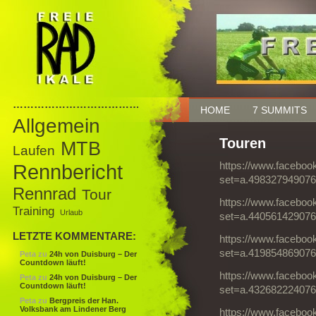
……………………………………
HOME
7 SUMMITS
Allgemein
Touren
MTB
Laufen
Rennbericht
https://www.faceboo
set=a.498327949076
Rennrad
Tour
https://www.faceboo
Training
Urlaub
set=a.440561429076
LETZTE KOMMENTARE:
https://www.faceboo
set=a.419854869076
Peta
zu
24h von Duisburg – Der
Countdown läuft!
https://www.faceboo
Peta
zu
24h von Duisburg – Der
Countdown läuft!
set=a.432682224076
Peta
zu
Bergpreis der Han.
Volksbank am Lindener Berg
https://www.faceboo