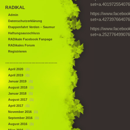
set=a.401972554076
RADIKAL
https://www.faceboo
Admin
set=a.427397664076
Datenschutzerklärung
Etappenfahrt Verden – Saumur
https://www.faceboo
Haftungsausschluss
set=a.252776499076
RADikale Facebook Fanpage
RADikales Forum
Registrieren
……………………………………
April 2020
(1)
April 2019
(1)
Januar 2019
(1)
August 2018
(1)
Januar 2018
(1)
August 2017
(1)
April 2017
(1)
November 2016
(1)
September 2016
(1)
August 2016
(1)