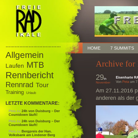
……………………………………
HOME
7 SUMMITS
Allgemein
Archive for
MTB
Laufen
Rennbericht
29
Eisenharte R
th
Von
Peta
um 7:
Rennrad
November
Tour
Am 27.11.2016 pr
Training
Urlaub
anderen als der 
LETZTE KOMMENTARE:
Peta
zu
24h von Duisburg – Der
Countdown läuft!
Peta
zu
24h von Duisburg – Der
Countdown läuft!
Peta
zu
Bergpreis der Han.
Volksbank am Lindener Berg