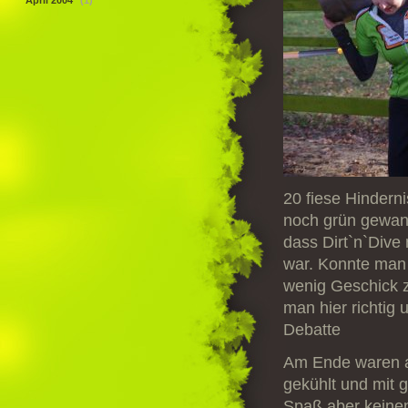
April 2004
(1)
20 fiese Hindern
noch grün gewand
dass Dirt`n`Dive
war. Konnte man 
wenig Geschick z
man hier richtig
Debatte
Am Ende waren al
gekühlt und mit 
Spaß aber keine