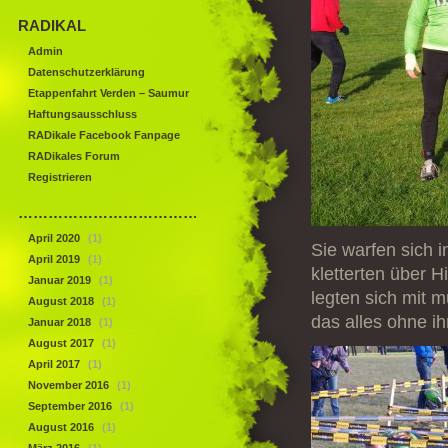
RADIKAL
Admin
Datenschutzerklärung
Etappenfahrt Verden – Saumur
Haftungsausschluss
RADikale Facebook Fanpage
RADikales Forum
Registrieren
……………………………………
April 2020
(1)
Sie warfen sich 
April 2019
(1)
kletterten über 
Januar 2019
(1)
legten sich mit 
August 2018
(1)
das alles ohne ih
Januar 2018
(1)
August 2017
(1)
April 2017
(1)
November 2016
(1)
September 2016
(1)
August 2016
(1)