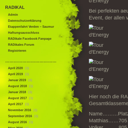
RADIKAL
Bei perfekten ae
Admin
Event, der allen 
Datenschutzerklärung
Etappenfahrt Verden – Saumur
Haftungsausschluss
RADikale Facebook Fanpage
RADikales Forum
Registrieren
……………………………………
April 2020
(1)
April 2019
(1)
Januar 2019
(1)
August 2018
(1)
Januar 2018
(1)
Hier noch die RA
August 2017
(1)
Gesamtklassemen
April 2017
(1)
November 2016
(1)
Name………Plat
September 2016
(1)
Matthias……705
August 2016
(1)
Volker………805