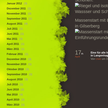
Schorlen.
Januar 2012
(3)
Dezember 2011
(1)
November 2011
(2)
September 2011
(1)
Massenstart mit
August 2011
(4)
in Gilserberg
Juli 2011
(1)
Juni 2011
(1)
Mai 2011
(3)
April 2011
(1)
März 2011
(1)
17
Eine für alle
th
Februar 2011
(1)
in Langenha
April
Von
Uwe
um 3:
Dezember 2010
(3)
November 2010
(1)
Oktober 2010
(3)
September 2010
(2)
August 2010
(3)
Juli 2010
(1)
Juni 2010
(2)
Mai 2010
(4)
April 2010
(3)
März 2010
(1)