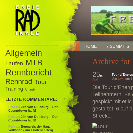
……………………………………
HOME
7 SUMMITS
Allgemein
Archive for
MTB
Laufen
Rennbericht
25
Tour d’Energ
th
Von
Uwe
um 12
Rennrad
April
Tour
Die Tour d’Energ
Training
Urlaub
Teilnehmern. Es 
LETZTE KOMMENTARE:
gespickt mit etl
Peta
zu
24h von Duisburg – Der
gestartet, 6 auf 
Countdown läuft!
Strecke.
Peta
zu
24h von Duisburg – Der
Countdown läuft!
Peta
zu
Bergpreis der Han.
Volksbank am Lindener Berg