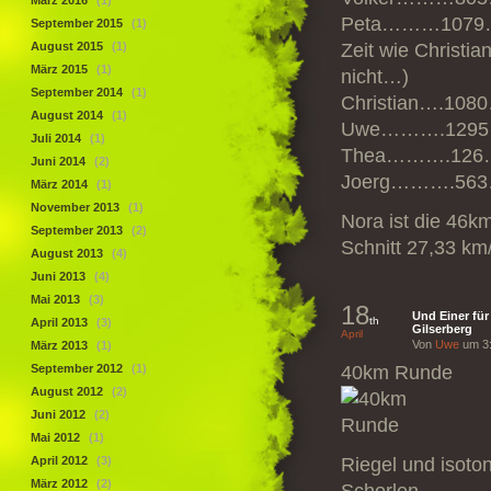
März 2016
(1)
Peta………1079……
September 2015
(1)
August 2015
(1)
Zeit wie Christia
März 2015
(1)
nicht…)
September 2014
(1)
Christian….108
August 2014
(1)
Uwe……….1295…
Juli 2014
(1)
Thea……….126…
Juni 2014
(2)
Joerg……….563
März 2014
(1)
November 2013
(1)
Nora ist die 46k
September 2013
(2)
Schnitt 27,33 km
August 2013
(4)
Juni 2013
(4)
Mai 2013
(3)
18
Und Einer für
th
April 2013
(3)
Gilserberg
April
Von
Uwe
um 3:
März 2013
(1)
September 2012
(1)
40km Runde
August 2012
(2)
Juni 2012
(2)
Mai 2012
(1)
April 2012
(3)
Riegel und isoto
März 2012
(2)