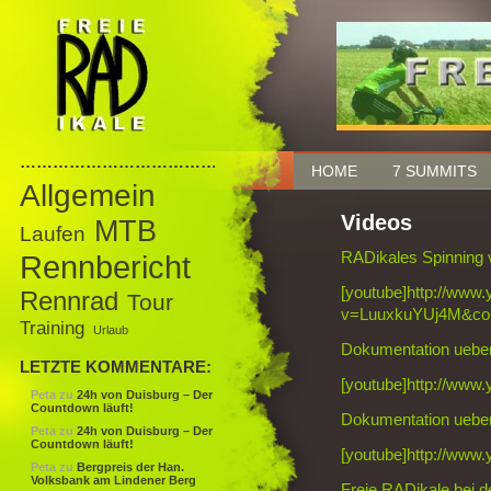
……………………………………
HOME
7 SUMMITS
Allgemein
Videos
MTB
Laufen
Rennbericht
RADikales Spinning 
[youtube]http://www
Rennrad
Tour
v=LuuxkuYUj4M&co
Training
Urlaub
Dokumentation ueber 
LETZTE KOMMENTARE:
[youtube]http://ww
Peta
zu
24h von Duisburg – Der
Countdown läuft!
Dokumentation ueber 
Peta
zu
24h von Duisburg – Der
Countdown läuft!
[youtube]http://ww
Peta
zu
Bergpreis der Han.
Volksbank am Lindener Berg
Freie RADikale bei d