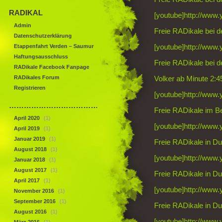
RADIKAL
[youtube]http://www
Admin
Freie RADikale bei d
Datenschutzerklärung
Etappenfahrt Verden – Saumur
[youtube]http://ww
Haftungsausschluss
Freie RADikale bei d
RADikale Facebook Fanpage
RADikales Forum
Volker ab Minute 2:4
Registrieren
[youtube]http://ww
……………………………………
Freie RADikale im B
April 2020
(1)
[youtube]http://ww
April 2019
(1)
Januar 2019
(1)
Freie RADikale in Dui
August 2018
(1)
[youtube]http://ww
Januar 2018
(1)
August 2017
(1)
Freie RADikale in Dui
April 2017
(1)
[youtube]http://www
November 2016
(1)
September 2016
(1)
Freie RADikale in Dui
August 2016
(1)
[youtube]http://ww