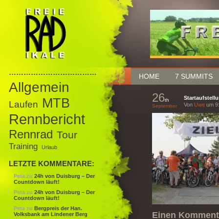
……………………………………
HOME
7 SUMMITS
Allgemein
26
Startaufstell
MTB
th
Laufen
Von
Uwe
um 9:
September
Rennbericht
Rennrad
Tour
Training
Urlaub
LETZTE KOMMENTARE:
Peta
zu
24h von Duisburg – Der
Countdown läuft!
Peta
zu
24h von Duisburg – Der
Countdown läuft!
Peta
zu
Bergpreis der Han.
Einen Kommenta
Volksbank am Lindener Berg