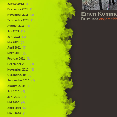
Januar 2012
(3)
Dezember 2011
(1)
Einen Kommen
November 2011
(2)
Du musst
angemelde
September 2011
(1)
August 2011
(4)
Juli 2011
(1)
Juni 2011
(1)
Mai 2011
(3)
April 2011
(1)
März 2011
(1)
Februar 2011
(1)
Dezember 2010
(3)
November 2010
(1)
Oktober 2010
(3)
September 2010
(2)
August 2010
(3)
Juli 2010
(1)
Juni 2010
(2)
Mai 2010
(4)
April 2010
(3)
März 2010
(1)