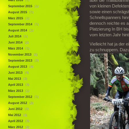
aber die Trailabfahrt
März 2016
(1)
von kleinen Defekte
September 2015
(1)
sowie einen schrägst
August 2015
(1)
Schnellspanners hinn
März 2015
(1)
dennoch reichte es 
September 2014
(1)
Platzierung In BH bi
August 2014
(1)
vom letzten Jahr hint
Juli 2014
(1)
Juni 2014
(2)
Vielleicht hat ja de
März 2014
(1)
zu schnuppern. Dazu 
November 2013
(1)
September 2013
(2)
August 2013
(4)
Juni 2013
(4)
Mai 2013
(3)
April 2013
(3)
März 2013
(1)
September 2012
(1)
August 2012
(2)
Juni 2012
(2)
Mai 2012
(1)
April 2012
(3)
März 2012
(2)