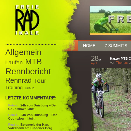
……………………………………
HOME
7 SUMMITS
Allgemein
28
Harzer MTB C
MTB
th
Laufen
Von
Thomas
um
April
Rennbericht
Rennrad
Tour
Training
Urlaub
LETZTE KOMMENTARE:
Peta
zu
24h von Duisburg – Der
Countdown läuft!
Peta
zu
24h von Duisburg – Der
Countdown läuft!
Peta
zu
Bergpreis der Han.
Volksbank am Lindener Berg