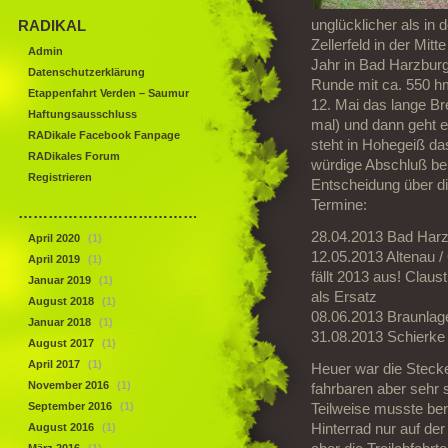
RADIKAL
unglücklicher als in 
Zellerfeld in der Mitt
Admin
Jahr in Bad Harzburg
Datenschutzerklärung
Runde mit ca. 550 hm
Etappenfahrt Verden – Saumur
12. Mai das lange Br
Haftungsausschluss
mal) und dann geht e
RADikale Facebook Fanpage
steht in Hohegeiß d
RADikales Forum
würdige Abschluß bei
Registrieren
Entscheidung über d
Termine:
……………………………………
28.04.2013 Bad Harz
April 2020
(1)
12.05.2013 Altenau /
April 2019
(1)
fällt 2013 aus! Clau
Januar 2019
(1)
als Ersatz
August 2018
(1)
08.06.2013 Braunla
Januar 2018
(1)
31.08.2013 Schierke
August 2017
(1)
April 2017
(1)
Heuer war die Stec
November 2016
(1)
fahrbaren aber sehr
September 2016
(1)
Teilweise musste be
August 2016
(1)
Hinterrad nur auf de