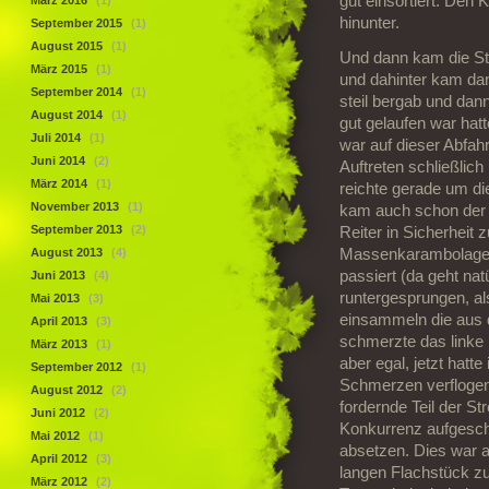
gut einsortiert. Den
März 2016
(1)
hinunter.
September 2015
(1)
August 2015
(1)
Und dann kam die Ste
März 2015
(1)
und dahinter kam dan
September 2014
(1)
steil bergab und dan
August 2014
(1)
gut gelaufen war hat
Juli 2014
(1)
war auf dieser Abfah
Juni 2014
(2)
Auftreten schließlic
März 2014
(1)
reichte gerade um d
November 2013
(1)
kam auch schon der 
September 2013
(2)
Reiter in Sicherheit 
August 2013
(4)
Massenkarambolage z
passiert (da geht natü
Juni 2013
(4)
runtergesprungen, al
Mai 2013
(3)
einsammeln die aus d
April 2013
(3)
schmerzte das linke 
März 2013
(1)
aber egal, jetzt hat
September 2012
(1)
Schmerzen verflogen u
August 2012
(2)
fordernde Teil der Str
Juni 2012
(2)
Konkurrenz aufgesch
Mai 2012
(1)
absetzen. Dies war 
April 2012
(3)
langen Flachstück z
März 2012
(2)