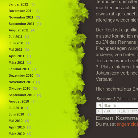
Tempo beizubehalten
Januar 2012
(3)
machten uns auf die 
Dezember 2011
(1)
etwas ruhiger angehe
November 2011
(2)
allerdings wieder ni
September 2011
(1)
Der Rest ist eigentli
August 2011
(4)
musste konnte ich mi
Juli 2011
(1)
zu 3/4 des Rennens a
Juni 2011
(1)
Flachpassagen wurde
Mai 2011
(3)
anderen, von hinten 
April 2011
(1)
Trotzdem war ich seh
März 2011
(1)
3. Platz einfahren. I
Februar 2011
(1)
Johannitern verbinde
Dezember 2010
(3)
Verband.
November 2010
(1)
Oktober 2010
(3)
Hier nochmal das Er
September 2010
(2)
Senioren 2
(Mittelstreck
August 2010
(3)
PL
Start-Nr
Juli 2010
(1)
3
239
REICH, Th
Juni 2010
(2)
Einen Kommen
Mai 2010
(4)
Du musst
angemelde
April 2010
(3)
März 2010
(1)