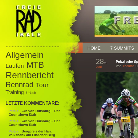
……………………………………
HOME
7 SUMMITS
Allgemein
28
Pokal oder Sp
MTB
th
Laufen
Von
Thomas
um
Juni
Rennbericht
Rennrad
Tour
Training
Urlaub
LETZTE KOMMENTARE:
Peta
zu
24h von Duisburg – Der
Countdown läuft!
Peta
zu
24h von Duisburg – Der
Countdown läuft!
Peta
zu
Bergpreis der Han.
Volksbank am Lindener Berg