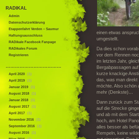
RADIKAL
Admin
Datenschutzerklärung
Etappenfahrt Verden – Saumur
einen etwas anspruch
Haftungsausschluss
umgestellt.
RADikale Facebook Fanpage
Da dies schon vorab
RADikales Forum
vor dem Rennen noch
Registrieren
im letzten Jahr, gleic
……………………………………
Bergabpassagen auf 
kurze knackige Ansti
April 2020
(1)
das, was man direkt
April 2019
(1)
möchte. Also schön a
Januar 2019
(1)
mehr (Denkste)…
August 2018
(1)
Januar 2018
(1)
Dann zurück zum Start
August 2017
(1)
auf die Strecke gin
April 2017
(1)
und ab mit dem Start
November 2016
(1)
hoch, am Hotel Panora
September 2016
(1)
alles besser als befür
August 2016
(1)
Rempeln, keine wild