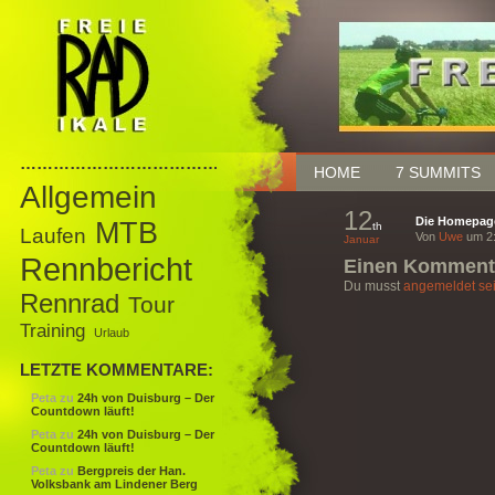
……………………………………
HOME
7 SUMMITS
Allgemein
12
Die Homepage
MTB
th
Laufen
Von
Uwe
um 2:
Januar
Rennbericht
Einen Kommenta
Du musst
angemeldet se
Rennrad
Tour
Training
Urlaub
LETZTE KOMMENTARE:
Peta
zu
24h von Duisburg – Der
Countdown läuft!
Peta
zu
24h von Duisburg – Der
Countdown läuft!
Peta
zu
Bergpreis der Han.
Volksbank am Lindener Berg