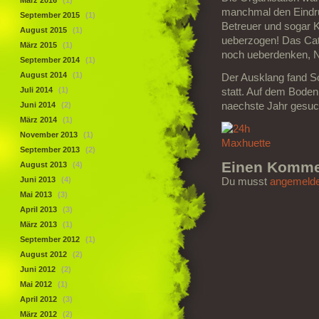
März 2016
(1)
manchmal den Eindru
September 2015
(1)
Betreuer und sogar K
August 2015
(1)
ueberzogen! Das Cat
März 2015
(1)
noch ueberdenken, 
September 2014
(1)
August 2014
(1)
Der Ausklang fand 
Juli 2014
(1)
statt. Auf dem Bode
Juni 2014
(2)
naechste Jahr gesu
März 2014
(1)
November 2013
(1)
September 2013
(2)
Einen Kommen
August 2013
(4)
Juni 2013
(4)
Du musst
angemelde
Mai 2013
(3)
April 2013
(3)
März 2013
(1)
September 2012
(1)
August 2012
(2)
Juni 2012
(2)
Mai 2012
(1)
April 2012
(3)
März 2012
(2)