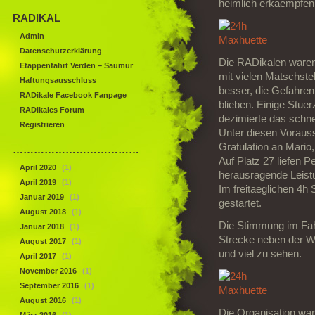
heimlich erkaempfen
RADIKAL
Admin
Datenschutzerklärung
Die RADikalen waren
Etappenfahrt Verden – Saumur
mit vielen Matschste
Haftungsausschluss
besser, die Gefahren
RADikale Facebook Fanpage
blieben. Einige Stuer
RADikales Forum
dezimierte das schn
Registrieren
Unter diesen Vorauss
Gratulation an Mario
……………………………………
Auf Platz 27 liefen P
April 2020
(1)
herausragende Leist
April 2019
(1)
Im freitaeglichen 4h
Januar 2019
(1)
gestartet.
August 2018
(1)
Die Stimmung im Fahr
Januar 2018
(1)
Strecke neben der 
August 2017
(1)
und viel zu sehen.
April 2017
(1)
November 2016
(1)
September 2016
(1)
August 2016
(1)
Die Organisation war 