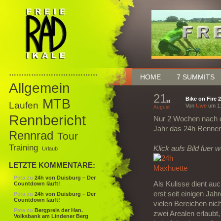
……………………………………
HOME
7 SUMMITS
Allgemein
21
Bike on Fire 
MTB
st
Laufen
Von
Uwe
um 1:
August
Rennbericht
Nur 2 Wochen nach de
Jahr das 24h Rennen
Rennrad
Tour
Training
Klick aufs Bild fuer w
Urlaub
LETZTE KOMMENTARE:
Peta
zu
24h von Duisburg – Der
Als Kulisse dient auc
Countdown läuft!
erst seit einigen Jahr
Peta
zu
24h von Duisburg – Der
Countdown läuft!
vielen Bereichen nic
Peta
zu
Bergpreis der Han.
zwei Arealen erlaubt
Volksbank am Lindener Berg